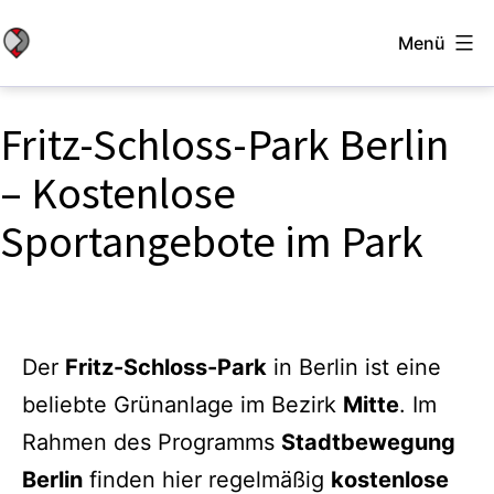
Zum
Menü
Inhalt
Stadtbewegung
springen
Berlin
Fritz-Schloss-Park Berlin
– Kostenlose
Sportangebote im Park
Der
Fritz-Schloss-Park
in Berlin ist eine
beliebte Grünanlage im Bezirk
Mitte
. Im
Rahmen des Programms
Stadtbewegung
Berlin
finden hier regelmäßig
kostenlose