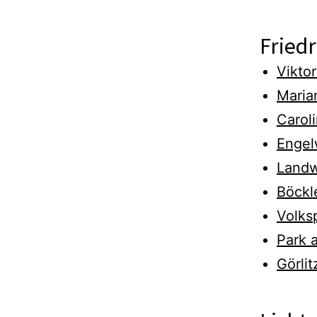
Fried
Viktor
Maria
Carol
Engel
Landw
Böckl
Volks
Park 
Görlit