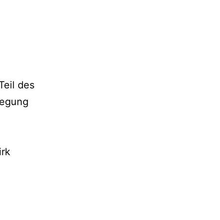
Teil des
wegung
irk