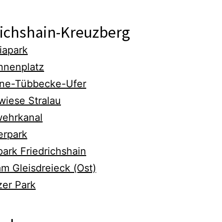
richshain-Kreuzberg
iapark
nnenplatz
ine-Tübbecke-Ufer
wiese Stralau
ehrkanal
erpark
park Friedrichshain
am Gleisdreieck (Ost)
zer Park