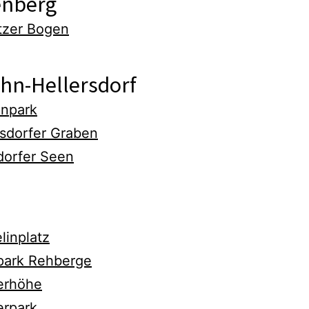
enberg
tzer Bogen
hn-Hellersdorf
npark
rsdorfer Graben
dorfer Seen
linplatz
park Rehberge
lerhöhe
erpark