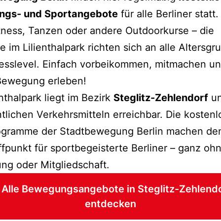
gs- und Sportangebote
für alle Berliner statt
tness, Tanzen oder andere Outdoorkurse – die
 im Lilienthalpark richten sich an alle Altersg
nesslevel. Einfach vorbeikommen, mitmachen u
 Bewegung erleben!
enthalpark liegt im Bezirk
Steglitz-Zehlendorf
un
ntlichen Verkehrsmitteln erreichbar. Die kosten
ogramme der Stadtbewegung Berlin machen de
fpunkt für sportbegeisterte Berliner – ganz oh
g oder Mitgliedschaft.
 Alle Bewegungsangebote in Steglitz-Zehlend
entdecken