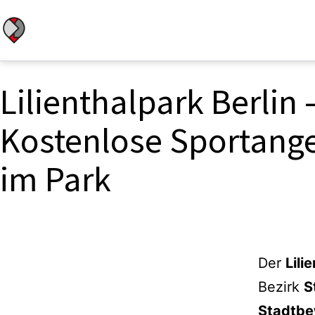
Zum
Inhalt
Stadtbewegung
springen
Berlin
Lilienthalpark Berlin 
Kostenlose Sportang
im Park
Der
Lili
Bezirk
S
Stadtbe