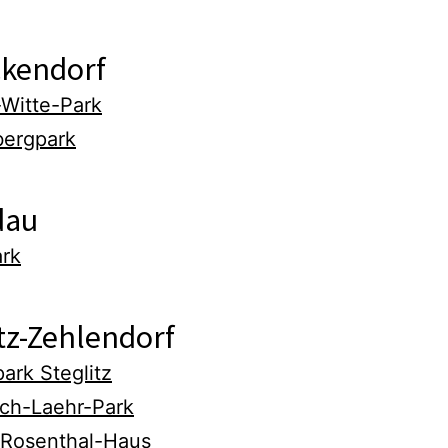
ckendorf
-Witte-Park
bergpark
dau
rk
tz-Zehlendorf
ark Steglitz
ich-Laehr-Park
Rosenthal-Haus