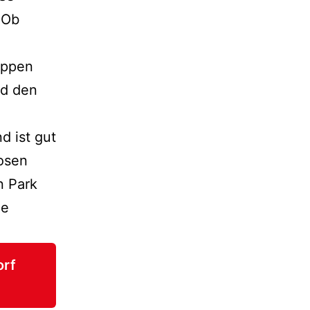
. Ob
ruppen
nd den
d ist gut
losen
n Park
ne
orf