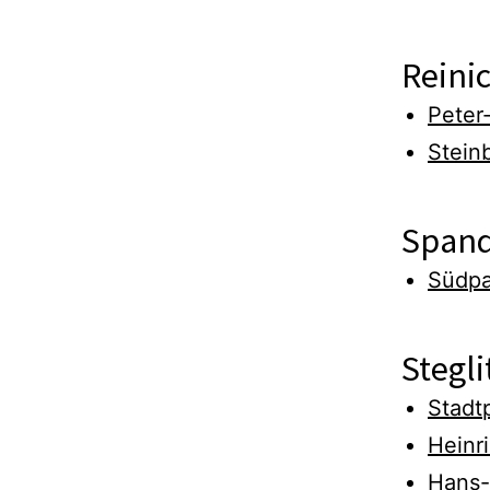
Reini
Peter
Stein
Span
Südpa
Stegli
Stadtp
Heinr
Hans-