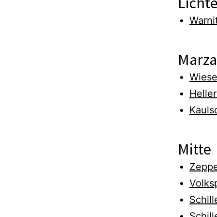
Licht
Warni
Marza
Wiese
Helle
Kauls
Mitte
Zeppe
Volks
Schil
Schill