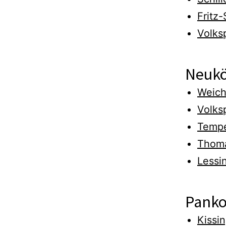
Fritz
Volks
Neukö
Weich
Volks
Tempe
Thom
Lessi
Pank
Kissi