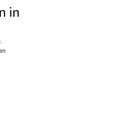
n in
.
en