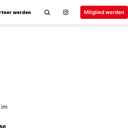
Suchen …
rtner werden
Mitglied werden
Instagram
 im
se