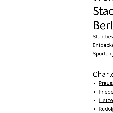
Sta
Berl
Stadtbew
Entdeck
Sportan
Charl
Preus
Fried
Lietz
Rudol