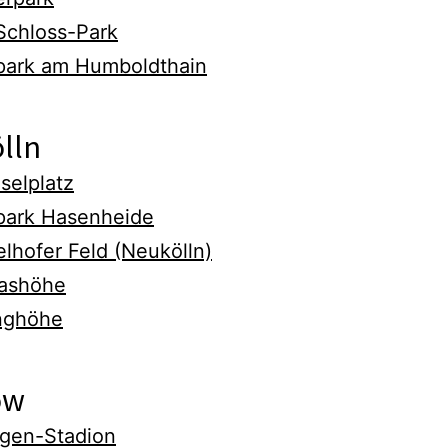
-Schloss-Park
park am Humboldthain
lln
selplatz
park Hasenheide
lhofer Feld (Neukölln)
ashöhe
nghöhe
ow
ngen-Stadion