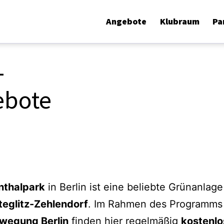
Angebote
Klubraum
Pa
–
ebote
enthalpark
in Berlin ist eine beliebte Grünanlage
teglitz-Zehlendorf
. Im Rahmen des Programms
wegung Berlin
finden hier regelmäßig
kostenlo