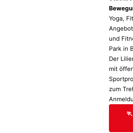
Bewegun
Yoga, Fi
Angebote
und Fit
Park in
Der Lili
mit öffe
Sportpr
zum Tref
Anmeldun
🏃