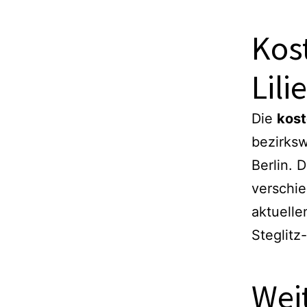
Kos
Lili
Die
kost
bezirks
Berlin. 
verschi
aktuelle
Steglitz
Wei