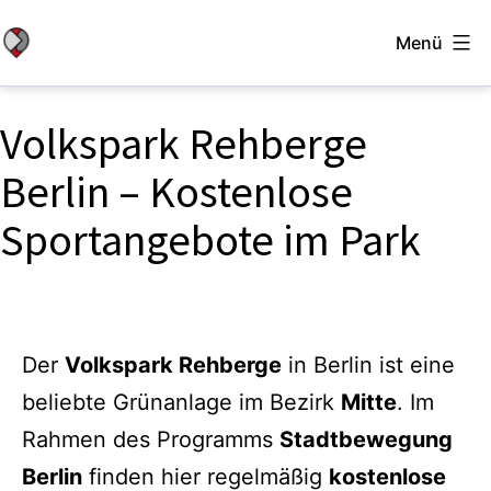
Zum
Menü
Inhalt
Stadtbewegung
springen
Berlin
Volkspark Rehberge
Berlin – Kostenlose
Sportangebote im Park
Der
Volkspark Rehberge
in Berlin ist eine
beliebte Grünanlage im Bezirk
Mitte
. Im
Rahmen des Programms
Stadtbewegung
Berlin
finden hier regelmäßig
kostenlose