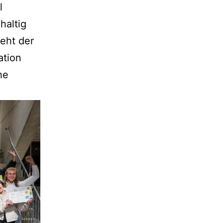
l
haltig
teht der
ation
he