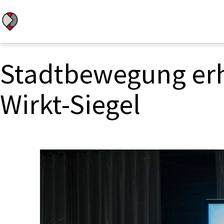
Zum
Inhalt
Stadtbewegung
springen
Berlin
Stadtbewegung erh
Wirkt-Siegel