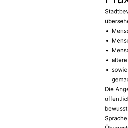
Stadtbew
überseh
Mensc
Mensc
Mensc
älter
sowie
gemac
Die Ange
öffentli
bewusst 
Sprache 
Übungsle