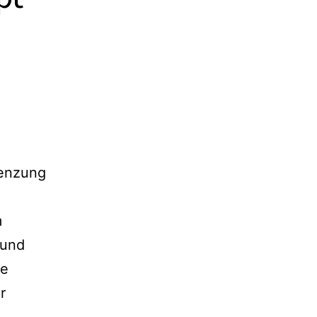
renzung
m
 und
te
r