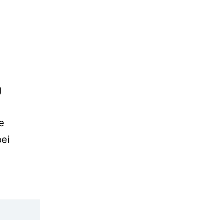
g
e
ei