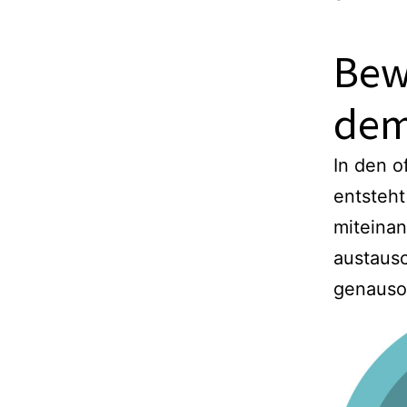
Bew
dem
In den 
entsteh
miteina
austaus
genauso