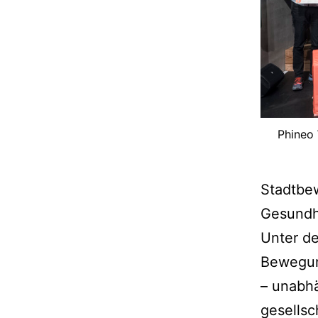
Phineo 
Stadtbew
Gesundhe
Unter de
Bewegung
– unabhä
gesellsc