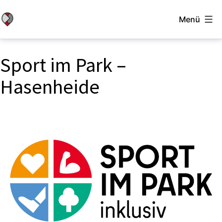
Zum
Menü
Inhalt
Stadtbewegung
springen
Berlin
Sport im Park –
Hasenheide